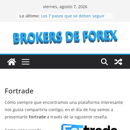
Saltar
viernes, agosto 7, 2026
al
Lo último:
Los 7 pasos que se deben seguir
contenido
para crear un NFT
¿Qué son los bienes raíces?
¿Vale la pena considerar la
inversión en acciones de IBM en el
año 2023?
Lo que debes conocer antes de
invertir en bonos del Estado
Recomendaciones a seguir si se
quiere especular en bolsa
Fortrade
Cómo siempre que encontramos una plataforma interesante
nos gusta compartirla contigo, en el día de hoy vamos a
presentarte
Fortrade
a
través de la siguiente reseña.