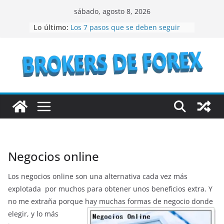
Saltar
sábado, agosto 8, 2026
Recomendaciones a seguir si se
al
Lo último:
quiere especular en bolsa
contenido
Los 7 pasos que se deben seguir
para crear un NFT
¿Qué son los bienes raíces?
¿Vale la pena considerar la
inversión en acciones de IBM en el
año 2023?
Lo que debes conocer antes de
invertir en bonos del Estado
Negocios online
Los negocios online son una alternativa cada vez más
explotada por muchos para obtener unos beneficios extra. Y
no me extraña porque hay
muchas formas de negocio donde
elegir, y lo más