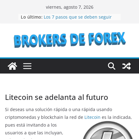
Saltar
viernes, agosto 7, 2026
al
Lo último:
Los 7 pasos que se deben seguir
contenido
para crear un NFT
¿Qué son los bienes raíces?
¿Vale la pena considerar la
inversión en acciones de IBM en el
año 2023?
Lo que debes conocer antes de
invertir en bonos del Estado
Recomendaciones a seguir si se
quiere especular en bolsa
Litecoin se adelanta al futuro
Si deseas una solución rápida o una rápida usando
criptomonedas y blockchain la red de
Litecoin
es la indicada,
pues
está invitando a los
usuarios a que las incluyan,