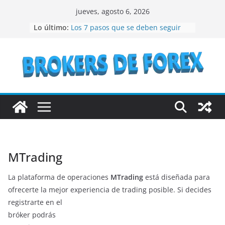
Saltar
jueves, agosto 6, 2026
al
Lo último:
Los 7 pasos que se deben seguir
contenido
para crear un NFT
¿Qué son los bienes raíces?
¿Vale la pena considerar la
inversión en acciones de IBM en el
año 2023?
Lo que debes conocer antes de
invertir en bonos del Estado
Recomendaciones a seguir si se
quiere especular en bolsa
MTrading
La plataforma de operaciones
MTrading
está diseñada para
ofrecerte la mejor experiencia de trading posible. Si decides
registrarte en el
bróker podrás