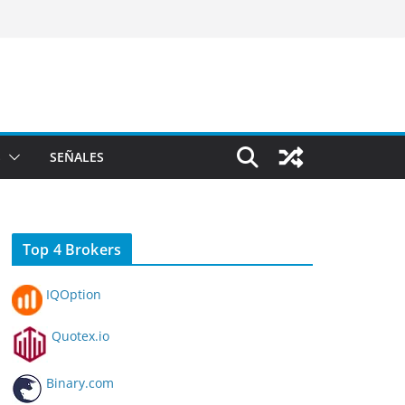
S
SEÑALES
Top 4 Brokers
IQOption
Quotex.io
Binary.com