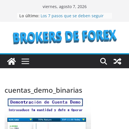
Saltar
viernes, agosto 7, 2026
al
Lo último:
Los 7 pasos que se deben seguir
contenido
para crear un NFT
¿Qué son los bienes raíces?
¿Vale la pena considerar la
inversión en acciones de IBM en el
año 2023?
Lo que debes conocer antes de
invertir en bonos del Estado
Recomendaciones a seguir si se
quiere especular en bolsa
cuentas_demo_binarias