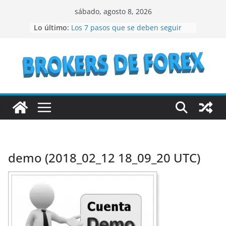
Saltar
sábado, agosto 8, 2026
al
Lo último:
Los 7 pasos que se deben seguir
contenido
para crear un NFT
¿Qué son los bienes raíces?
¿Vale la pena considerar la
inversión en acciones de IBM en el
año 2023?
Lo que debes conocer antes de
invertir en bonos del Estado
Recomendaciones a seguir si se
quiere especular en bolsa
demo (2018_02_12 18_09_20 UTC)