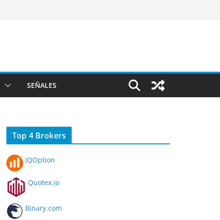
S
SEÑALES
Top 4 Brokers
IQOption
Quotex.io
Binary.com