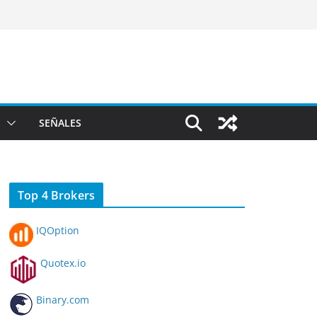
S
SEÑALES
Top 4 Brokers
IQOption
Quotex.io
Binary.com