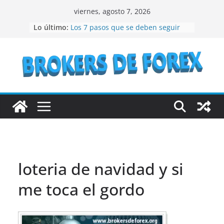
Saltar
viernes, agosto 7, 2026
al
Lo último:
Los 7 pasos que se deben seguir
contenido
para crear un NFT
¿Qué son los bienes raíces?
¿Vale la pena considerar la
inversión en acciones de IBM en el
año 2023?
Lo que debes conocer antes de
invertir en bonos del Estado
Recomendaciones a seguir si se
quiere especular en bolsa
loteria de navidad y si
me toca el gordo