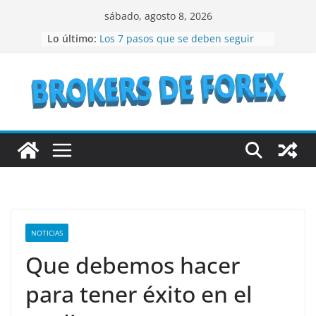
Saltar
sábado, agosto 8, 2026
al
Lo último:
Los 7 pasos que se deben seguir
contenido
para crear un NFT
¿Qué son los bienes raíces?
¿Vale la pena considerar la
inversión en acciones de IBM en el
año 2023?
Lo que debes conocer antes de
invertir en bonos del Estado
Recomendaciones a seguir si se
quiere especular en bolsa
NOTICIAS
Que debemos hacer
para tener éxito en el