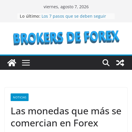
Saltar
viernes, agosto 7, 2026
al
Lo último:
Los 7 pasos que se deben seguir
contenido
para crear un NFT
¿Qué son los bienes raíces?
¿Vale la pena considerar la
inversión en acciones de IBM en el
año 2023?
Lo que debes conocer antes de
invertir en bonos del Estado
Recomendaciones a seguir si se
quiere especular en bolsa
NOTICIAS
Las monedas que más se
comercian en Forex