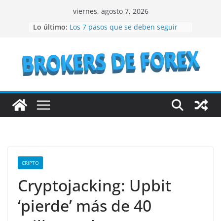
Saltar
viernes, agosto 7, 2026
al
Lo último:
Los 7 pasos que se deben seguir
contenido
para crear un NFT
¿Qué son los bienes raíces?
¿Vale la pena considerar la
inversión en acciones de IBM en el
año 2023?
Lo que debes conocer antes de
invertir en bonos del Estado
Recomendaciones a seguir si se
quiere especular en bolsa
CRIPTO
Cryptojacking: Upbit
‘pierde’ más de 40