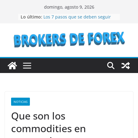
Saltar
domingo, agosto 9, 2026
al
Lo último:
Los 7 pasos que se deben seguir
contenido
para crear un NFT
¿Qué son los bienes raíces?
¿Vale la pena considerar la
inversión en acciones de IBM en el
año 2023?
Lo que debes conocer antes de
invertir en bonos del Estado
Recomendaciones a seguir si se
quiere especular en bolsa
NOTICIAS
Que son los
commodities en